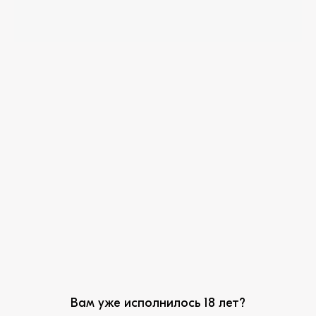
ЦПИ-Ариант
Агрофирма Ариант
ЦЦР-Ариант
Сделано с любовью
Z-G AGENCY
Конфиденциальность
Новый проект призван отметить заслуги
компаний, экспертов, профессионалов, ценителей
и любителей винной сферы — всех тех, кто
сегодня развивает и популяризирует российское
виноделие.
Победу в номинации «Лидер продаж в HoReCa»
Вам уже исполнилось 18 лет?