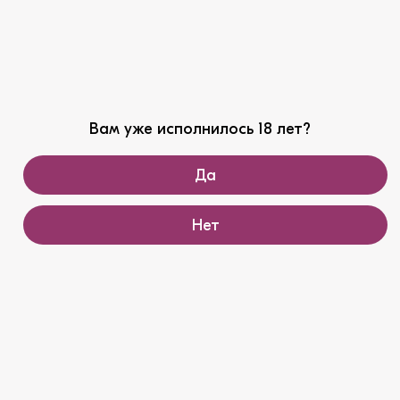
Перечень рекомендуемых мероприятий по
улучшению услсловий труда АО Агрофирма
Южная
PDF, 12.0 MB
Вам уже исполнилось 18 лет?
Сводная ведомость результатов спец
оценки АО Агрофирма Южная
Да
PDF, 10.5 MB
Нет
Условия отбора контрагентов
Условия отбора контрагетов АО агрофирма
Южная 2020
PDF, 1.5 MB