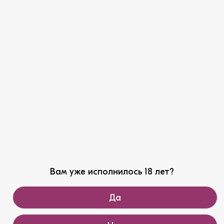
ЦПИ-Ариант
Агрофирма Ариант
ЦЦР-Ариант
Сделано с любовью
Z-G AGENCY
Конфиденциальность
Во время литургии в собор прибыл Благодатный
огонь из Иерусалима. Чартерный рейс, на котором
Вам уже исполнилось 18 лет?
доставили святое пламя в столицу Южного
Урала, был организован при поддержке группы
Да
компаний «Ариант».