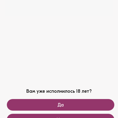
ЦПИ-Ариант
Агрофирма Ариант
ЦЦР-Ариант
Сделано с любовью
Z-G AGENCY
Конфиденциальность
Профиль вина сдержанный, ненавязчивый, но
запоминающийся: оттенки чайной розы и луговых
цветов перекликаются с цитрусовыми мотивами.
Вино создано по классической для белых вин
технологии. С целью получения выраженного
аромата, повторяющегося во вкусе, при
Вам уже исполнилось 18 лет?
изготовлении использовались специально
подобранные дрожжи.
Да
Вино «Траминер» стало частью «Зеленой серии»